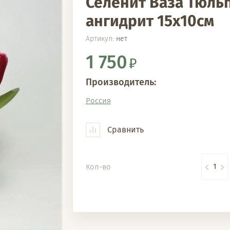
Селенит Ваза Тюльпа
ангидрит 15х10см
Артикул:
нет
1 750
Производитель:
Россия
Сравнить
Кол-во