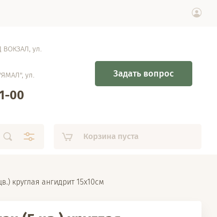
 ВОКЗАЛ, ул.
Задать вопрос
"ЯМАЛ", ул.
61-00
Корзина пуста
цв.) круглая ангидрит 15х10см